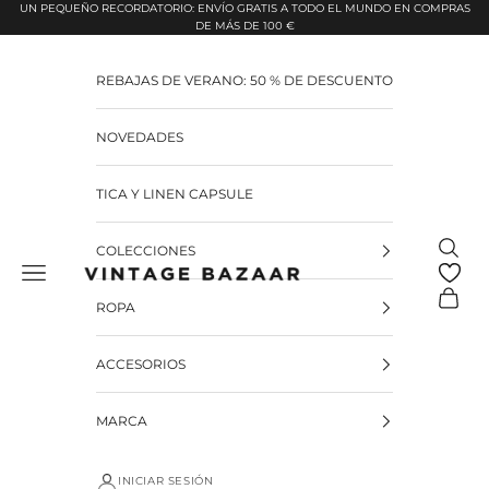
Pular para o conteúdo
UN PEQUEÑO RECORDATORIO: ENVÍO GRATIS A TODO EL MUNDO EN COMPRAS
DE MÁS DE 100 €
REBAJAS DE VERANO: 50 % DE DESCUENTO
NOVEDADES
TICA Y LINEN CAPSULE
Pesquis
COLECCIONES
Vintage Bazaar
Carrinh
ROPA
ACCESORIOS
MARCA
INICIAR SESIÓN