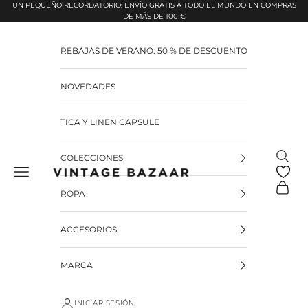
Pular para o conteúdo
UN PEQUEÑO RECORDATORIO: ENVÍO GRATIS A TODO EL MUNDO EN COMPRAS
DE MÁS DE 100 €
REBAJAS DE VERANO: 50 % DE DESCUENTO
NOVEDADES
TICA Y LINEN CAPSULE
Pesquis
COLECCIONES
Vintage Bazaar
Carrinh
ROPA
ACCESORIOS
MARCA
INICIAR SESIÓN