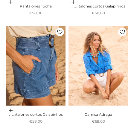
Adicionar ao carrinho
Escolher opções
Pantalones Tocha
Pantalones cortos Galapinhos
Preço promocional
Preço promocional
€98,00
€58,00
Escolher opções
Pantalones cortos Galapinhos
Camisa Adraga
Preço promocional
Preço promocional
€58,00
€68,00