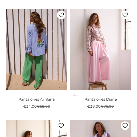
Adicionar ao carrinho
Pantalones Arrifana
Pantalones Diane
Preço promocional
Preço normal
Preço promocional
Preço normal
€34,00
€68,00
€38,00
€76,00