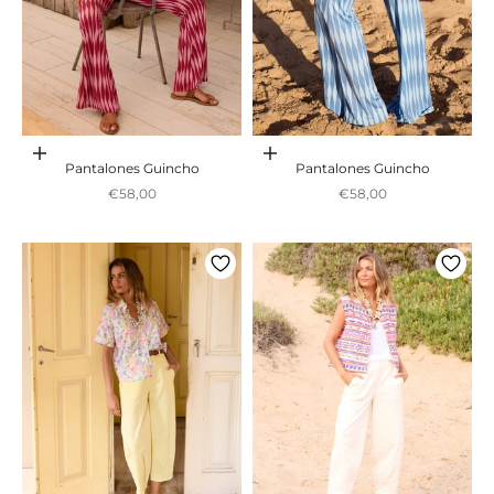
Adicionar ao carrinho
Adicionar ao carrinho
Pantalones Guincho
Pantalones Guincho
Preço promocional
Preço promocional
€58,00
€58,00