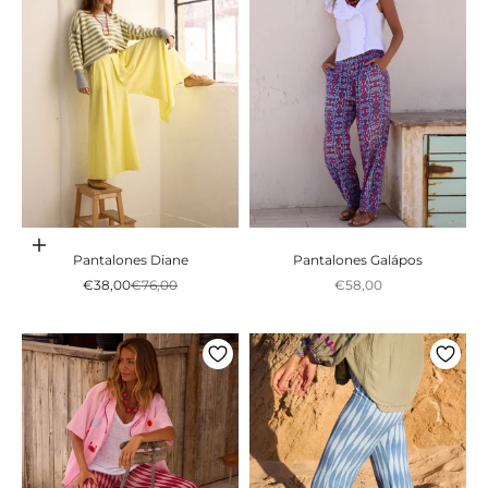
Adicionar ao carrinho
Pantalones Diane
Pantalones Galápos
Preço promocional
Preço normal
Preço promocional
€38,00
€76,00
€58,00