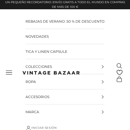
Pular para o conteúdo
UN PEQUEÑO RECORDATORIO: ENVÍO GRATIS A TODO EL MUNDO EN COMPRAS
DE MÁS DE 100 €
REBAJAS DE VERANO: 50 % DE DESCUENTO
NOVEDADES
TICA Y LINEN CAPSULE
Pesquis
COLECCIONES
Vintage Bazaar
Carrinh
ROPA
ACCESORIOS
MARCA
INICIAR SESIÓN