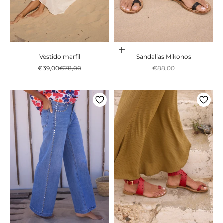
Escolher opções
Vestido marfil
Sandalias Mikonos
Preço promocional
Preço normal
Preço promocional
€39,00
€78,00
€88,00