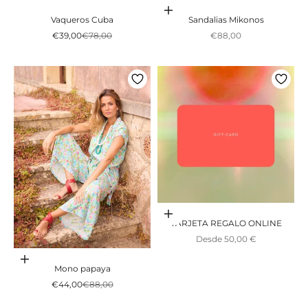
Escolher opções
Vaqueros Cuba
Sandalias Mikonos
Preço promocional
Preço normal
Preço promocional
€39,00
€78,00
€88,00
Escolher opções
TARJETA REGALO ONLINE
Preço promocional
Desde 50,00 €
Adicionar ao carrinho
Mono papaya
Preço promocional
Preço normal
€44,00
€88,00