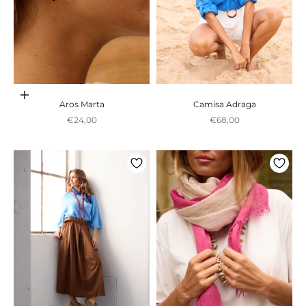
Adicionar ao carrinho
Aros Marta
Camisa Adraga
Preço promocional
Preço promocional
€24,00
€68,00