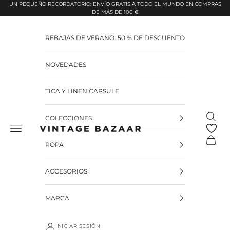
Pular para o conteúdo
UN PEQUEÑO RECORDATORIO: ENVÍO GRATIS A TODO EL MUNDO EN COMPRAS
DE MÁS DE 100 €
REBAJAS DE VERANO: 50 % DE DESCUENTO
NOVEDADES
TICA Y LINEN CAPSULE
Pesquis
COLECCIONES
Vintage Bazaar
Carrinh
ROPA
ACCESORIOS
MARCA
INICIAR SESIÓN