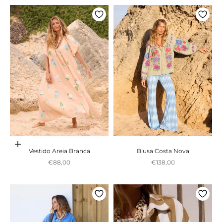
Adicionar ao carrinho
Vestido Areia Branca
Blusa Costa Nova
Preço promocional
Preço promocional
€88,00
€138,00