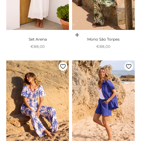
Adicionar ao carrinho
Set Arena
Mono São Torpes
Preço promocional
Preço promocional
€88,00
€88,00