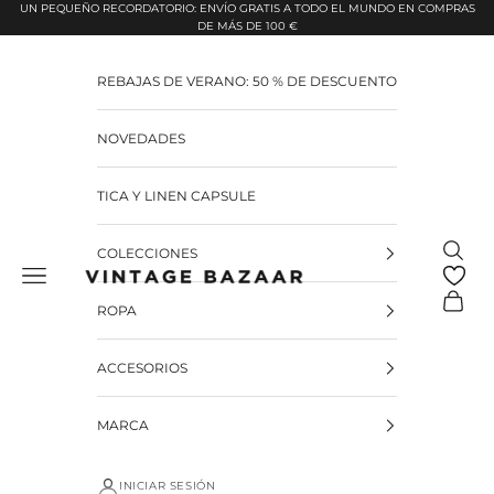
Pular para o conteúdo
UN PEQUEÑO RECORDATORIO: ENVÍO GRATIS A TODO EL MUNDO EN COMPRAS
DE MÁS DE 100 €
REBAJAS DE VERANO: 50 % DE DESCUENTO
NOVEDADES
TICA Y LINEN CAPSULE
Pesquis
COLECCIONES
Vintage Bazaar
Carrinh
ROPA
ACCESORIOS
MARCA
INICIAR SESIÓN