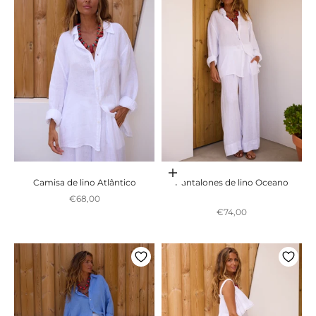
Adicionar ao carrinho
Camisa de lino Atlântico
Pantalones de lino Oceano
Preço promocional
€68,00
Preço promocional
€74,00