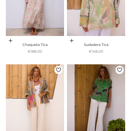
Adicionar ao carrinho
Adicionar ao carrinho
Chaqueta Tica
Sudadera Tica
Preço promocional
Preço promocional
€188,00
€148,00