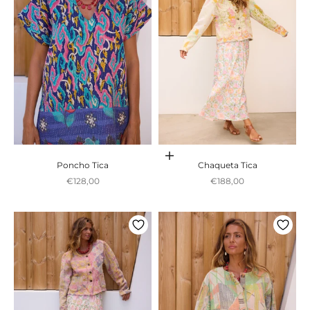
Adicionar ao carrinho
Poncho Tica
Chaqueta Tica
Preço promocional
Preço promocional
€128,00
€188,00