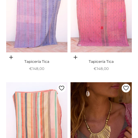
Adicionar ao carrinho
Adicionar ao carrinho
Tapicería Tica
Tapicería Tica
Preço promocional
Preço promocional
€148,00
€148,00