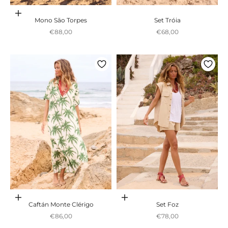
Adicionar ao carrinho
Mono São Torpes
Set Tróia
Preço promocional
Preço promocional
€88,00
€68,00
Adicionar ao carrinho
Adicionar ao carrinho
Caftán Monte Clérigo
Set Foz
Preço promocional
Preço promocional
€86,00
€78,00