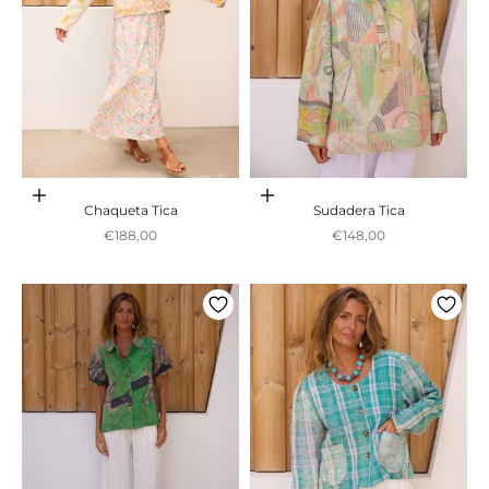
Adicionar ao carrinho
Adicionar ao carrinho
Chaqueta Tica
Sudadera Tica
Preço promocional
Preço promocional
€188,00
€148,00