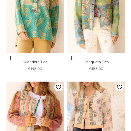
Adicionar ao carrinho
Adicionar ao carrinho
Sudadera Tica
Chaqueta Tica
Preço promocional
Preço promocional
€148,00
€188,00