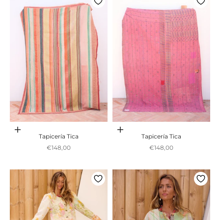
Adicionar ao carrinho
Adicionar ao carrinho
Tapicería Tica
Tapicería Tica
Preço promocional
Preço promocional
€148,00
€148,00