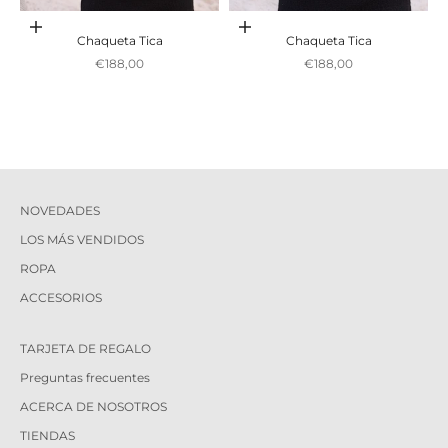
Adicionar ao carrinho
Adicionar ao carrinho
Chaqueta Tica
Chaqueta Tica
Preço promocional
Preço promocional
€188,00
€188,00
NOVEDADES
LOS MÁS VENDIDOS
ROPA
ACCESORIOS
TARJETA DE REGALO
Preguntas frecuentes
ACERCA DE NOSOTROS
TIENDAS