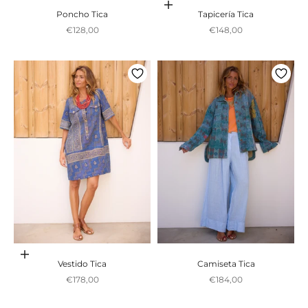
Adicionar ao carrinho
Poncho Tica
Tapicería Tica
Preço promocional
Preço promocional
€128,00
€148,00
Adicionar ao carrinho
Vestido Tica
Camiseta Tica
Preço promocional
Preço promocional
€178,00
€184,00