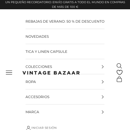
Pular para o conteúdo
UN PEQUEÑO RECORDATORIO: ENVÍO GRATIS A TODO EL MUNDO EN COMPRAS
DE MÁS DE 100 €
REBAJAS DE VERANO: 50 % DE DESCUENTO
NOVEDADES
TICA Y LINEN CAPSULE
Pesquis
COLECCIONES
Vintage Bazaar
Carrinh
ROPA
ACCESORIOS
MARCA
INICIAR SESIÓN