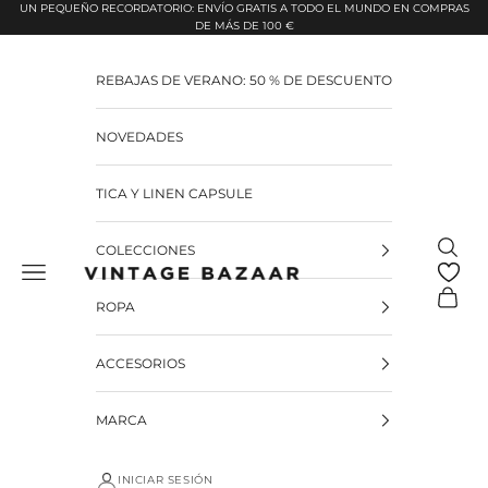
Pular para o conteúdo
UN PEQUEÑO RECORDATORIO: ENVÍO GRATIS A TODO EL MUNDO EN COMPRAS
DE MÁS DE 100 €
REBAJAS DE VERANO: 50 % DE DESCUENTO
NOVEDADES
TICA Y LINEN CAPSULE
Pesquis
COLECCIONES
Vintage Bazaar
Carrinh
ROPA
ACCESORIOS
MARCA
INICIAR SESIÓN