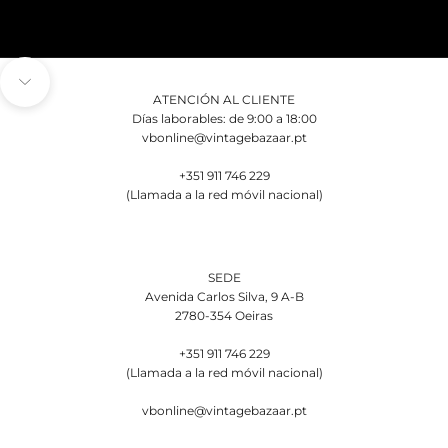
Ir para a próxima seção
ATENCIÓN AL CLIENTE
Días laborables: de 9:00 a 18:00
vbonline@vintagebazaar.pt
+351 911 746 229
(Llamada a la red móvil nacional)
SEDE
Avenida Carlos Silva, 9 A-B
2780-354 Oeiras
+351 911 746 229
(Llamada a la red móvil nacional)
vbonline@vintagebazaar.pt