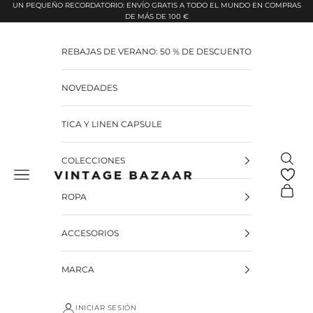
Pular para o conteúdo
UN PEQUEÑO RECORDATORIO: ENVÍO GRATIS A TODO EL MUNDO EN COMPRAS
DE MÁS DE 100 €
REBAJAS DE VERANO: 50 % DE DESCUENTO
NOVEDADES
TICA Y LINEN CAPSULE
Pesquis
COLECCIONES
Vintage Bazaar
Carrinh
ROPA
ACCESORIOS
MARCA
INICIAR SESIÓN