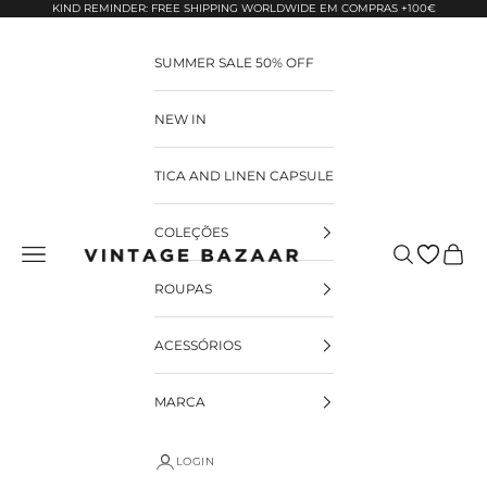
Pular para o conteúdo
KIND REMINDER: FREE SHIPPING WORLDWIDE EM COMPRAS +100€
SUMMER SALE 50% OFF
NEW IN
TICA AND LINEN CAPSULE
COLEÇÕES
Pesquisar
Carrin
Vintage Bazaar
ROUPAS
ACESSÓRIOS
MARCA
LOGIN