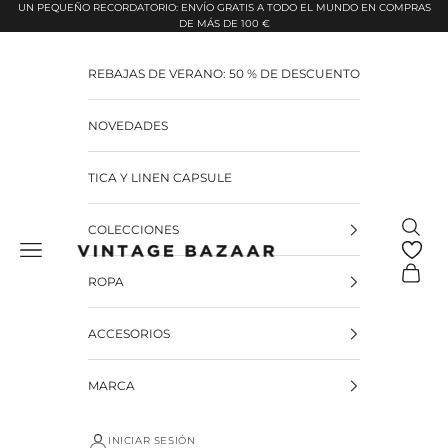
Pular para o conteúdo
UN PEQUEÑO RECORDATORIO: ENVÍO GRATIS A TODO EL MUNDO EN COMPRAS
DE MÁS DE 100 €
REBAJAS DE VERANO: 50 % DE DESCUENTO
NOVEDADES
TICA Y LINEN CAPSULE
Pesquis
COLECCIONES
Vintage Bazaar
Carrinh
ROPA
ACCESORIOS
MARCA
INICIAR SESIÓN