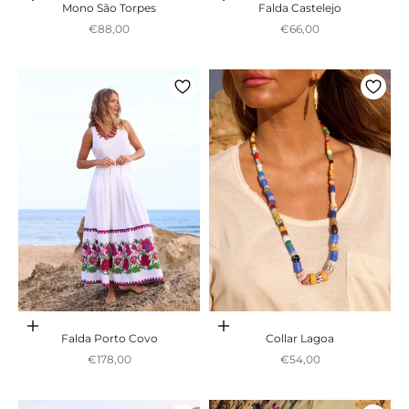
Mono São Torpes
Falda Castelejo
Preço promocional
Preço promocional
€88,00
€66,00
Adicionar ao carrinho
Adicionar ao carrinho
Falda Porto Covo
Collar Lagoa
Preço promocional
Preço promocional
€178,00
€54,00