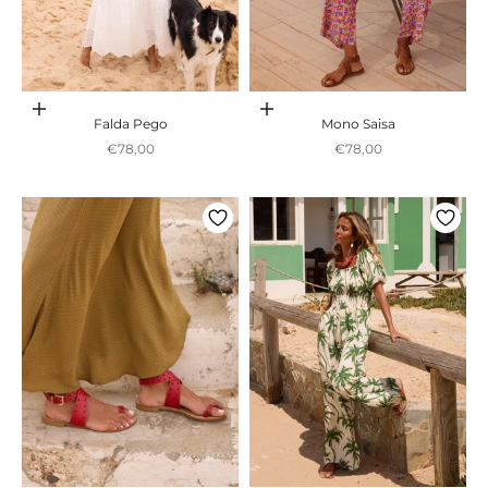
Adicionar ao carrinho
Adicionar ao carrinho
Falda Pego
Mono Saisa
Preço promocional
Preço promocional
€78,00
€78,00