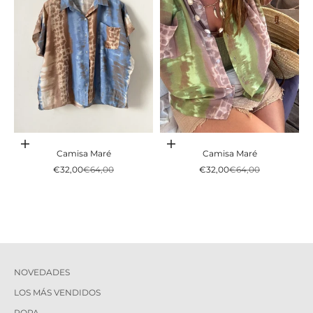
Adicionar ao carrinho
Adicionar ao carrinho
Camisa Maré
Camisa Maré
Preço promocional
Preço normal
Preço promocional
Preço normal
€32,00
€64,00
€32,00
€64,00
NOVEDADES
LOS MÁS VENDIDOS
ROPA