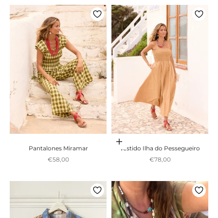
Adicionar ao carrinho
Pantalones Miramar
Vestido Ilha do Pessegueiro
Preço promocional
Preço promocional
€58,00
€78,00