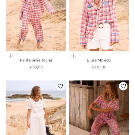
Adicionar ao carrinho
Adicionar ao carrinho
Pantalones Tocha
Blusa Moledo
Preço promocional
Preço promocional
€98,00
€138,00