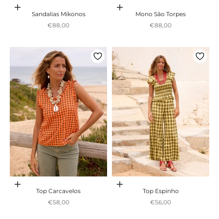
Escolher opções
Adicionar ao carrinho
Sandalias Mikonos
Mono São Torpes
Preço promocional
Preço promocional
€88,00
€88,00
Adicionar ao carrinho
Adicionar ao carrinho
Top Carcavelos
Top Espinho
Preço promocional
Preço promocional
€58,00
€56,00