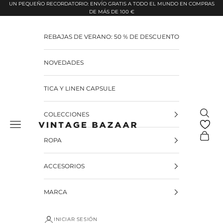
Pular para o conteúdo
UN PEQUEÑO RECORDATORIO: ENVÍO GRATIS A TODO EL MUNDO EN COMPRAS
DE MÁS DE 100 €
REBAJAS DE VERANO: 50 % DE DESCUENTO
NOVEDADES
TICA Y LINEN CAPSULE
Pesquis
COLECCIONES
Vintage Bazaar
Carrinh
ROPA
ACCESORIOS
MARCA
INICIAR SESIÓN