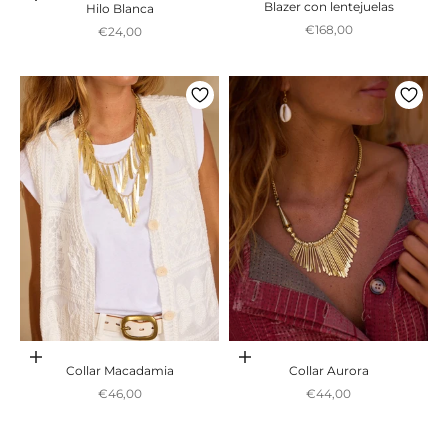
Blazer con lentejuelas
Hilo Blanca
Preço promocional
€168,00
Preço promocional
€24,00
Adicionar ao carrinho
Adicionar ao carrinho
Collar Macadamia
Collar Aurora
Preço promocional
Preço promocional
€46,00
€44,00