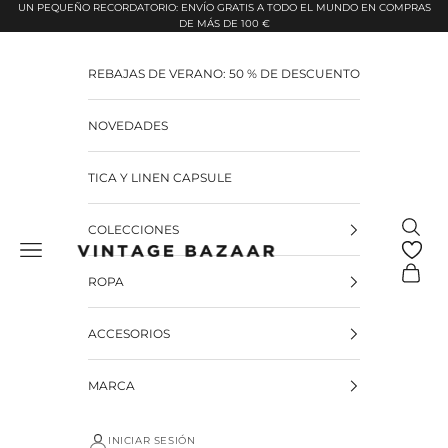
Pular para o conteúdo
UN PEQUEÑO RECORDATORIO: ENVÍO GRATIS A TODO EL MUNDO EN COMPRAS
DE MÁS DE 100 €
REBAJAS DE VERANO: 50 % DE DESCUENTO
NOVEDADES
TICA Y LINEN CAPSULE
Pesquis
COLECCIONES
Vintage Bazaar
Carrinh
ROPA
ACCESORIOS
MARCA
INICIAR SESIÓN