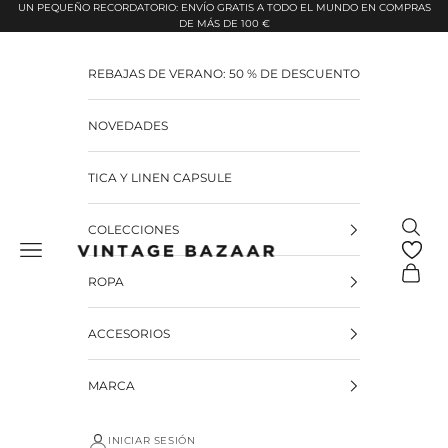
Pular para o conteúdo
UN PEQUEÑO RECORDATORIO: ENVÍO GRATIS A TODO EL MUNDO EN COMPRAS
DE MÁS DE 100 €
REBAJAS DE VERANO: 50 % DE DESCUENTO
NOVEDADES
TICA Y LINEN CAPSULE
Pesquis
COLECCIONES
Vintage Bazaar
Carrinh
ROPA
ACCESORIOS
MARCA
INICIAR SESIÓN