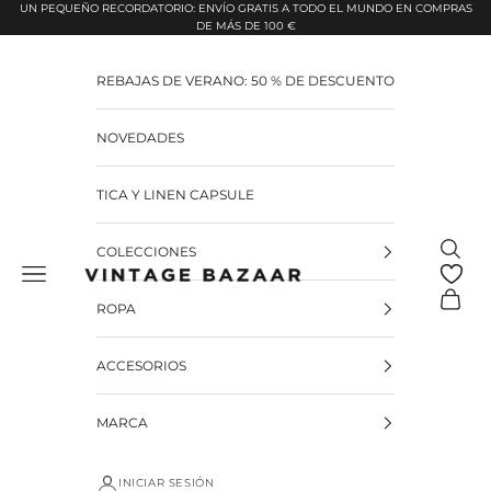
Pular para o conteúdo
UN PEQUEÑO RECORDATORIO: ENVÍO GRATIS A TODO EL MUNDO EN COMPRAS
DE MÁS DE 100 €
REBAJAS DE VERANO: 50 % DE DESCUENTO
NOVEDADES
TICA Y LINEN CAPSULE
Pesquis
COLECCIONES
Vintage Bazaar
Carrinh
ROPA
ACCESORIOS
MARCA
INICIAR SESIÓN