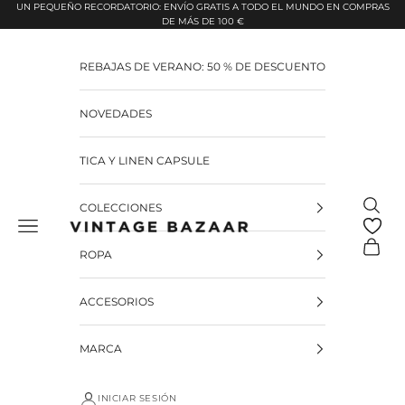
Pular para o conteúdo
UN PEQUEÑO RECORDATORIO: ENVÍO GRATIS A TODO EL MUNDO EN COMPRAS
DE MÁS DE 100 €
REBAJAS DE VERANO: 50 % DE DESCUENTO
NOVEDADES
TICA Y LINEN CAPSULE
Pesquis
COLECCIONES
Vintage Bazaar
Carrinh
ROPA
ACCESORIOS
MARCA
INICIAR SESIÓN