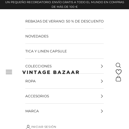
Pular para o conteúdo
UN PEQUEÑO RECORDATORIO: ENVÍO GRATIS A TODO EL MUNDO EN COMPRAS
DE MÁS DE 100 €
REBAJAS DE VERANO: 50 % DE DESCUENTO
NOVEDADES
TICA Y LINEN CAPSULE
Pesquis
COLECCIONES
Vintage Bazaar
Carrinh
ROPA
ACCESORIOS
MARCA
INICIAR SESIÓN