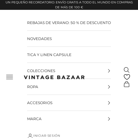
Pular para o conteúdo
UN PEQUEÑO RECORDATORIO: ENVÍO GRATIS A TODO EL MUNDO EN COMPRAS
DE MÁS DE 100 €
REBAJAS DE VERANO: 50 % DE DESCUENTO
NOVEDADES
TICA Y LINEN CAPSULE
Pesquis
COLECCIONES
Vintage Bazaar
Carrinh
ROPA
ACCESORIOS
MARCA
INICIAR SESIÓN