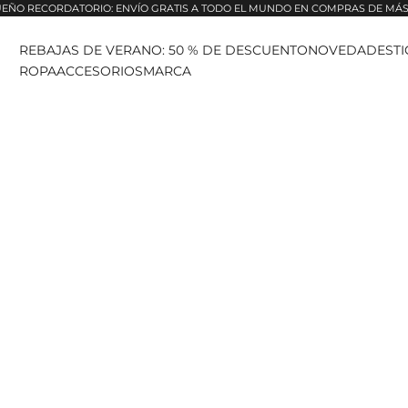
EÑO RECORDATORIO: ENVÍO GRATIS A TODO EL MUNDO EN COMPRAS DE MÁS 
REBAJAS DE VERANO: 50 % DE DESCUENTO
NOVEDADES
T
ROPA
ACCESORIOS
MARCA