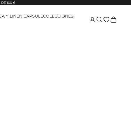
DE 100 €
ICA Y LINEN CAPSULE
COLECCIONES
Login
Pesquisar
Carrinho