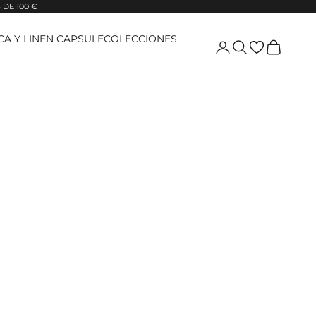
DE 100 €
ICA Y LINEN CAPSULE
COLECCIONES
Login
Pesquisar
Carrinho