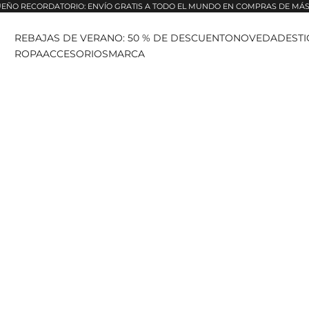
EÑO RECORDATORIO: ENVÍO GRATIS A TODO EL MUNDO EN COMPRAS DE MÁS 
REBAJAS DE VERANO: 50 % DE DESCUENTO
NOVEDADES
T
ROPA
ACCESORIOS
MARCA