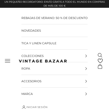
Pular para o conteúdo
UN PEQUEÑO RECORDATORIO: ENVÍO GRATIS A TODO EL MUNDO EN COMPRAS
DE MÁS DE 100 €
REBAJAS DE VERANO: 50 % DE DESCUENTO
NOVEDADES
TICA Y LINEN CAPSULE
Pesquis
COLECCIONES
Vintage Bazaar
Carrinh
ROPA
ACCESORIOS
MARCA
INICIAR SESIÓN