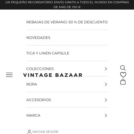
Pular para o conteúdo
UN PEQUEÑO RECORDATORIO: ENVÍO GRATIS A TODO EL MUNDO EN COMPRAS
DE MÁS DE 100 €
REBAJAS DE VERANO: 50 % DE DESCUENTO
NOVEDADES
TICA Y LINEN CAPSULE
Pesquis
COLECCIONES
Vintage Bazaar
Carrinh
ROPA
ACCESORIOS
MARCA
INICIAR SESIÓN