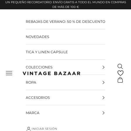
Pular para o conteúdo
UN PEQUEÑO RECORDATORIO: ENVÍO GRATIS A TODO EL MUNDO EN COMPRAS
DE MÁS DE 100 €
REBAJAS DE VERANO: 50 % DE DESCUENTO
NOVEDADES
TICA Y LINEN CAPSULE
Pesquis
COLECCIONES
Vintage Bazaar
Carrinh
ROPA
ACCESORIOS
MARCA
INICIAR SESIÓN