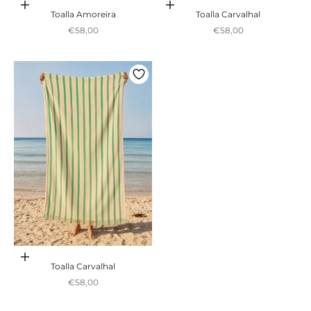
Adicionar ao carrinho
Adicionar ao carrinho
Toalla Amoreira
Toalla Carvalhal
Preço promocional
Preço promocional
€58,00
€58,00
Adicionar ao carrinho
Toalla Carvalhal
Preço promocional
€58,00