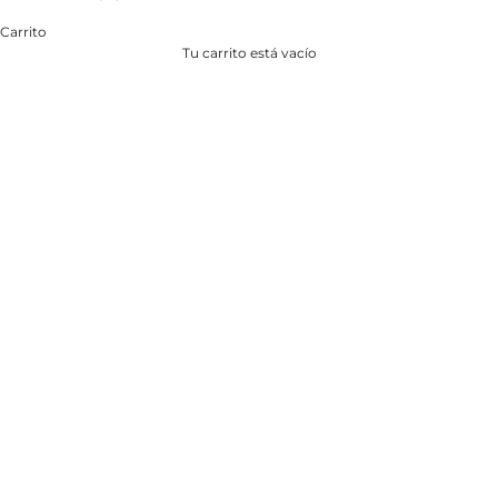
Carrito
Tu carrito está vacío
TOALLAS DE PLAYA