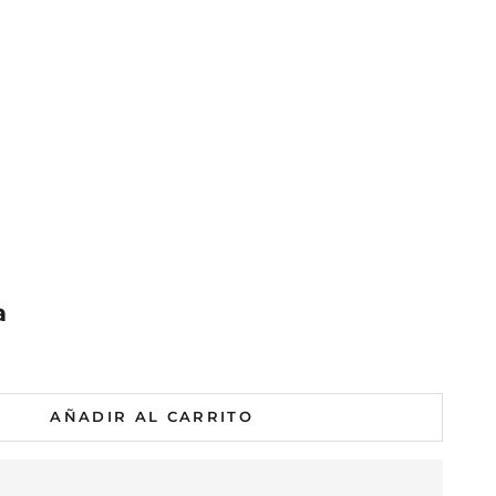
a
al
mal
AÑADIR AL CARRITO