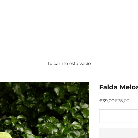
Tu carrito está vacío
Falda Melo
Preço promocion
Preço nor
€39,00
€78,00