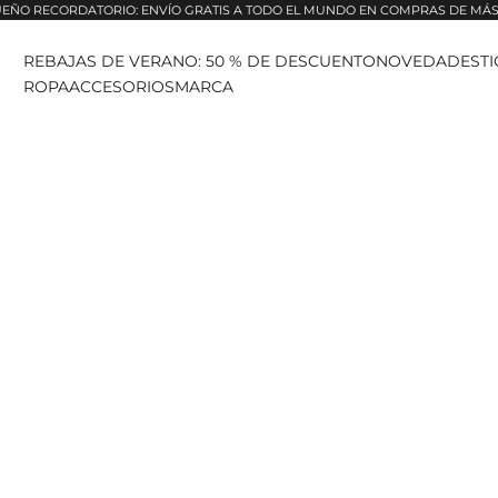
EÑO RECORDATORIO: ENVÍO GRATIS A TODO EL MUNDO EN COMPRAS DE MÁS 
REBAJAS DE VERANO: 50 % DE DESCUENTO
NOVEDADES
T
ROPA
ACCESORIOS
MARCA