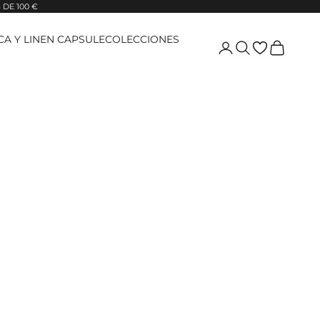
DE 100 €
ICA Y LINEN CAPSULE
COLECCIONES
Login
Pesquisar
Carrinho