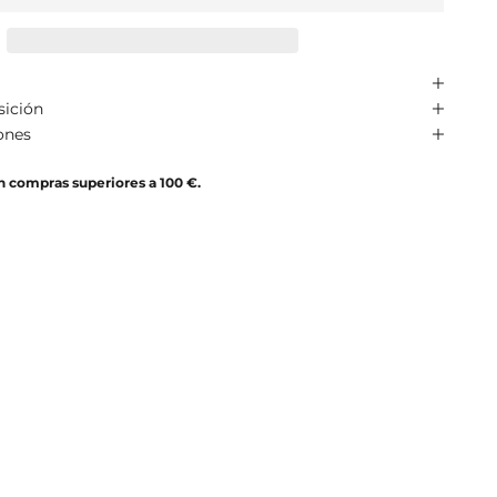
sición
ones
n compras superiores a 100 €.