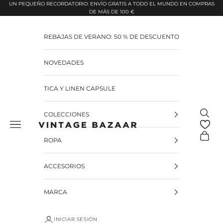
Pular para o conteúdo
UN PEQUEÑO RECORDATORIO: ENVÍO GRATIS A TODO EL MUNDO EN COMPRAS
DE MÁS DE 100 €
REBAJAS DE VERANO: 50 % DE DESCUENTO
NOVEDADES
TICA Y LINEN CAPSULE
Pesquis
COLECCIONES
Vintage Bazaar
Carrinh
ROPA
ACCESORIOS
MARCA
INICIAR SESIÓN