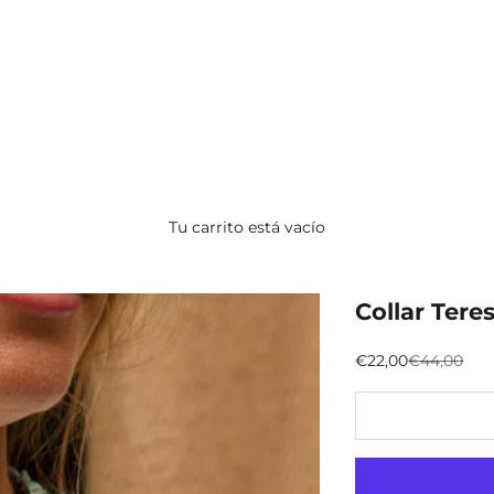
Tu carrito está vacío
Collar Tere
Preço promocion
Preço nor
€22,00
€44,00