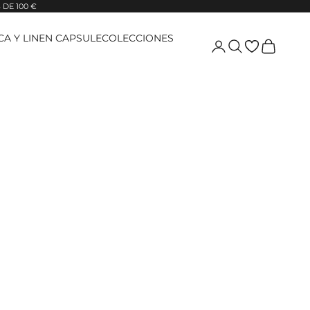
DE 100 €
ICA Y LINEN CAPSULE
COLECCIONES
Login
Pesquisar
Carrinho