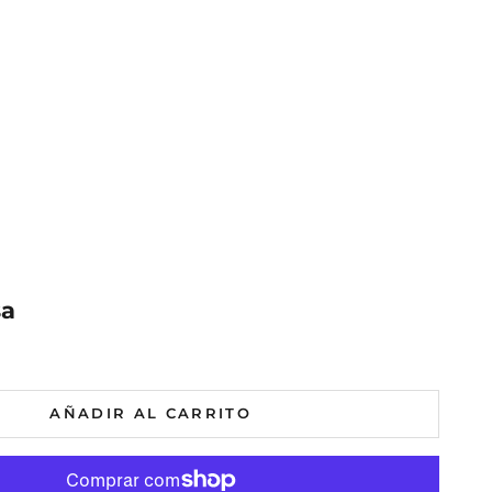
sa
al
mal
AÑADIR AL CARRITO