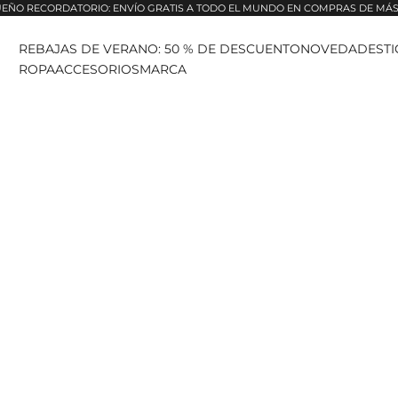
EÑO RECORDATORIO: ENVÍO GRATIS A TODO EL MUNDO EN COMPRAS DE MÁS 
REBAJAS DE VERANO: 50 % DE DESCUENTO
NOVEDADES
T
ROPA
ACCESORIOS
MARCA