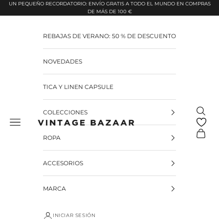
Pular para o conteúdo
UN PEQUEÑO RECORDATORIO: ENVÍO GRATIS A TODO EL MUNDO EN COMPRAS
DE MÁS DE 100 €
REBAJAS DE VERANO: 50 % DE DESCUENTO
NOVEDADES
TICA Y LINEN CAPSULE
Pesquis
COLECCIONES
Vintage Bazaar
Carrinh
ROPA
ACCESORIOS
MARCA
INICIAR SESIÓN