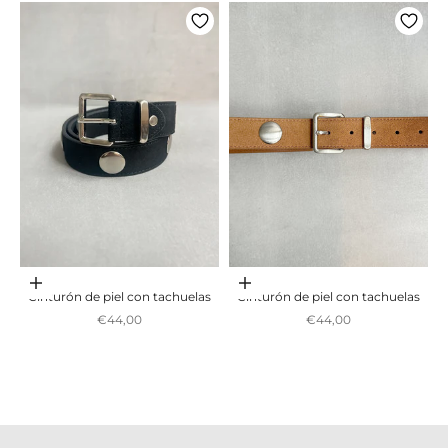
Adicionar ao carrinho
Adicionar ao carrinho
Cinturón de piel con tachuelas
Cinturón de piel con tachuelas
Preço promocional
Preço promocional
€44,00
€44,00