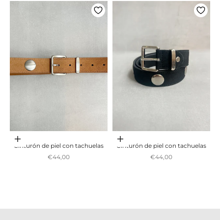
Adicionar ao carrinho
Adicionar ao carrinho
Cinturón de piel con tachuelas
Cinturón de piel con tachuelas
Preço promocional
Preço promocional
€44,00
€44,00