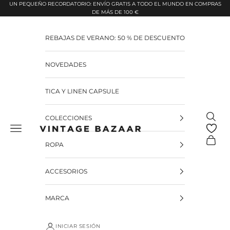
Pular para o conteúdo
UN PEQUEÑO RECORDATORIO: ENVÍO GRATIS A TODO EL MUNDO EN COMPRAS
DE MÁS DE 100 €
REBAJAS DE VERANO: 50 % DE DESCUENTO
NOVEDADES
TICA Y LINEN CAPSULE
Pesquis
COLECCIONES
Vintage Bazaar
Carrinh
ROPA
ACCESORIOS
MARCA
INICIAR SESIÓN