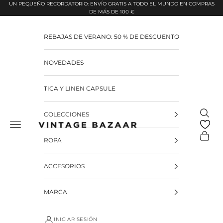
Pular para o conteúdo
UN PEQUEÑO RECORDATORIO: ENVÍO GRATIS A TODO EL MUNDO EN COMPRAS
DE MÁS DE 100 €
REBAJAS DE VERANO: 50 % DE DESCUENTO
NOVEDADES
TICA Y LINEN CAPSULE
Pesquis
COLECCIONES
Vintage Bazaar
Carrinh
ROPA
ACCESORIOS
MARCA
INICIAR SESIÓN