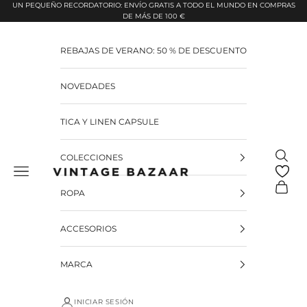
Pular para o conteúdo
UN PEQUEÑO RECORDATORIO: ENVÍO GRATIS A TODO EL MUNDO EN COMPRAS
DE MÁS DE 100 €
REBAJAS DE VERANO: 50 % DE DESCUENTO
NOVEDADES
TICA Y LINEN CAPSULE
Pesquis
COLECCIONES
Vintage Bazaar
Carrinh
ROPA
ACCESORIOS
MARCA
INICIAR SESIÓN