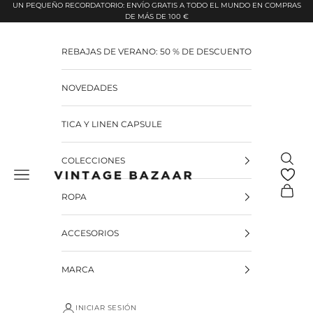
Pular para o conteúdo
UN PEQUEÑO RECORDATORIO: ENVÍO GRATIS A TODO EL MUNDO EN COMPRAS
DE MÁS DE 100 €
REBAJAS DE VERANO: 50 % DE DESCUENTO
NOVEDADES
TICA Y LINEN CAPSULE
Pesquis
COLECCIONES
Vintage Bazaar
Carrinh
ROPA
ACCESORIOS
MARCA
INICIAR SESIÓN