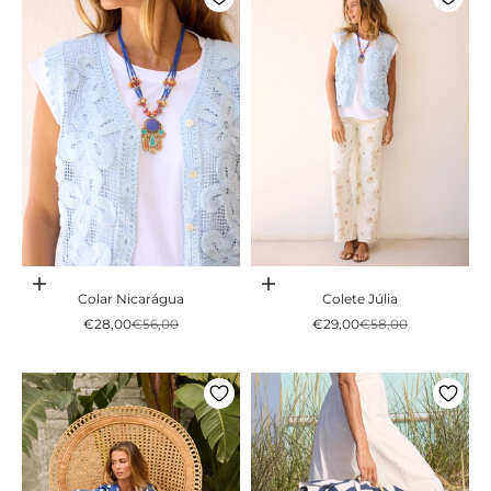
Adicionar ao carrinho
Adicionar ao carrinho
Colar Nicarágua
Colete Júlia
Preço promocional
Preço normal
Preço promocional
Preço normal
€28,00
€56,00
€29,00
€58,00