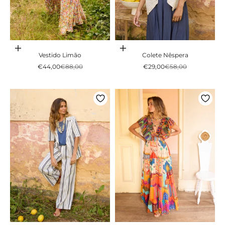
Adicionar ao carrinho
Adicionar ao carrinho
Vestido Limão
Colete Nêspera
Preço promocional
Preço normal
Preço promocional
Preço normal
€44,00
€88,00
€29,00
€58,00