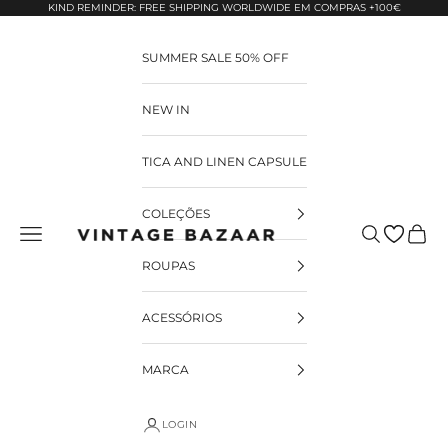
Pular para o conteúdo
KIND REMINDER: FREE SHIPPING WORLDWIDE EM COMPRAS +100€
SUMMER SALE 50% OFF
NEW IN
TICA AND LINEN CAPSULE
COLEÇÕES
Pesquisar
Carrin
Vintage Bazaar
ROUPAS
ACESSÓRIOS
MARCA
LOGIN