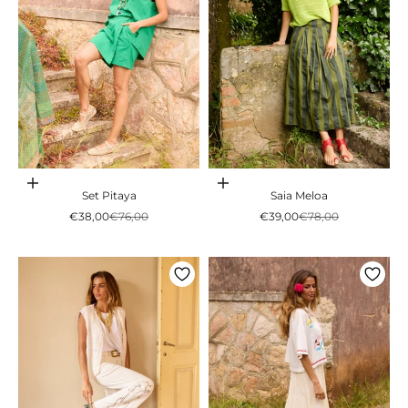
Adicionar ao carrinho
Adicionar ao carrinho
Set Pitaya
Saia Meloa
Preço promocional
Preço normal
Preço promocional
Preço normal
€38,00
€76,00
€39,00
€78,00