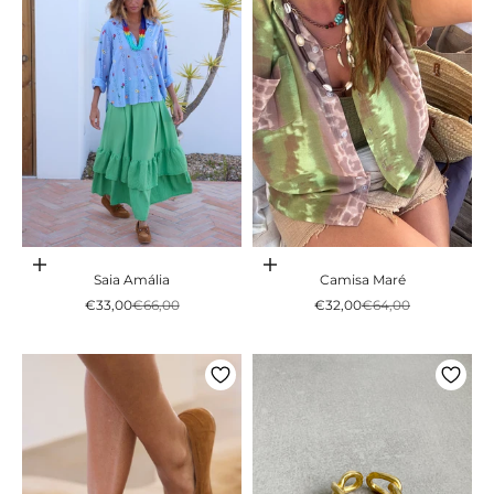
Adicionar ao carrinho
Adicionar ao carrinho
Saia Amália
Camisa Maré
Preço promocional
Preço normal
Preço promocional
Preço normal
€33,00
€66,00
€32,00
€64,00