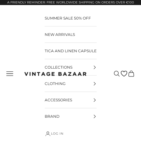
Pular para o conteúdo
A FRIENDLY REMINDER: FREE WORLDWIDE SHIPPING ON ORDERS OVER €100
SUMMER SALE 50% OFF
NEW ARRIVALS
TICA AND LINEN CAPSULE
COLLECTIONS
Pesquisar
Carrin
Vintage Bazaar
CLOTHING
ACCESSORIES
BRAND
LOG IN