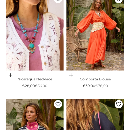
Adicionar ao carrinho
Adicionar ao carrinho
Nicaragua Necklace
Comporta Blouse
Preço promocional
Preço normal
Preço promocional
Preço normal
€28,00
€56,00
€39,00
€78,00