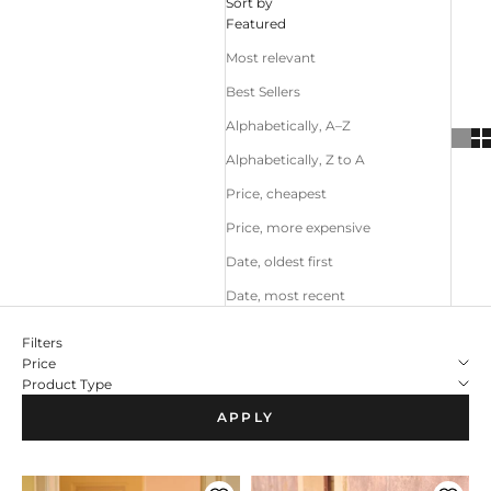
Sort by
Featured
Most relevant
Best Sellers
Alphabetically, A–Z
Alphabetically, Z to A
Price, cheapest
Price, more expensive
Date, oldest first
Date, most recent
Filters
Price
Product Type
APPLY