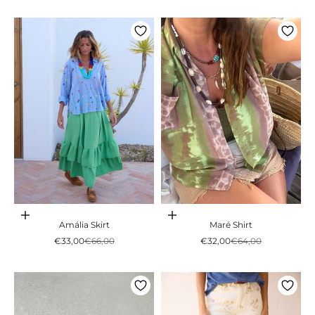
Adicionar ao carrinho
Adicionar ao carrinho
Amália Skirt
Maré Shirt
Preço promocional
Preço normal
Preço promocional
Preço normal
€33,00
€66,00
€32,00
€64,00