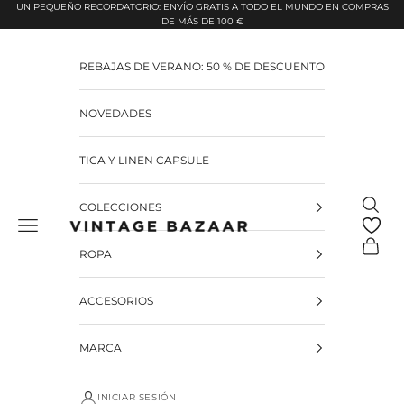
Pular para o conteúdo
UN PEQUEÑO RECORDATORIO: ENVÍO GRATIS A TODO EL MUNDO EN COMPRAS
DE MÁS DE 100 €
REBAJAS DE VERANO: 50 % DE DESCUENTO
NOVEDADES
TICA Y LINEN CAPSULE
Pesquis
COLECCIONES
Vintage Bazaar
Carrinh
ROPA
ACCESORIOS
MARCA
INICIAR SESIÓN