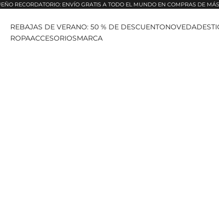
EÑO RECORDATORIO: ENVÍO GRATIS A TODO EL MUNDO EN COMPRAS DE MÁS 
REBAJAS DE VERANO: 50 % DE DESCUENTO
NOVEDADES
T
ROPA
ACCESORIOS
MARCA