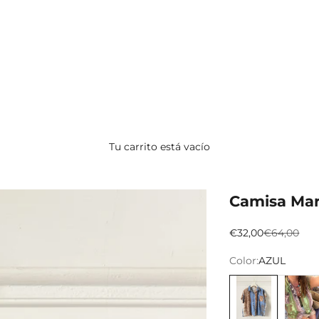
Tu carrito está vacío
Camisa Ma
Preço promocion
Preço nor
€32,00
€64,00
Color:
AZUL
AZUL
VERDE