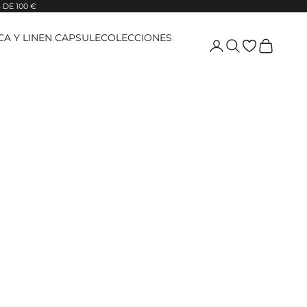
DE 100 €
ICA Y LINEN CAPSULE
COLECCIONES
Login
Pesquisar
Carrinho