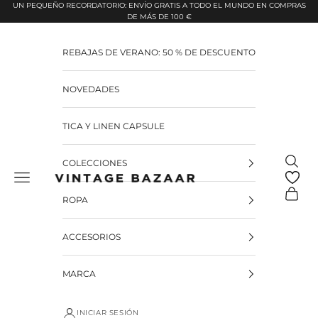
Pular para o conteúdo
UN PEQUEÑO RECORDATORIO: ENVÍO GRATIS A TODO EL MUNDO EN COMPRAS
DE MÁS DE 100 €
REBAJAS DE VERANO: 50 % DE DESCUENTO
NOVEDADES
TICA Y LINEN CAPSULE
Pesquis
COLECCIONES
Vintage Bazaar
Carrinh
ROPA
ACCESORIOS
MARCA
INICIAR SESIÓN