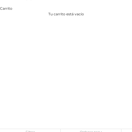
Carrito
Tu carrito está vacío
Filtrar
Ordenar por