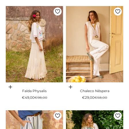
Adicionar ao carrinho
Adicionar ao carrinho
Falda Physalis
Chaleco Nêspera
Preço promocional
Preço normal
Preço promocional
Preço normal
€49,00
€98,00
€29,00
€58,00