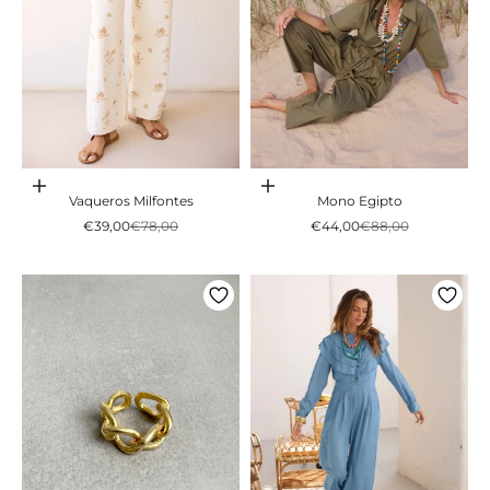
Escolher opções
Escolher opções
Vaqueros Milfontes
Mono Egipto
Preço promocional
Preço normal
Preço promocional
Preço normal
€39,00
€78,00
€44,00
€88,00