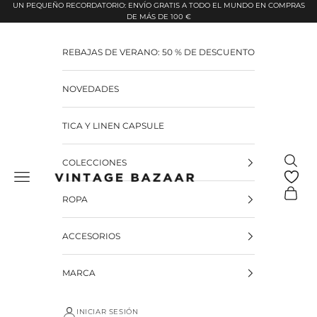
Pular para o conteúdo
UN PEQUEÑO RECORDATORIO: ENVÍO GRATIS A TODO EL MUNDO EN COMPRAS
DE MÁS DE 100 €
REBAJAS DE VERANO: 50 % DE DESCUENTO
NOVEDADES
TICA Y LINEN CAPSULE
Pesquis
COLECCIONES
Vintage Bazaar
Carrinh
ROPA
ACCESORIOS
MARCA
INICIAR SESIÓN