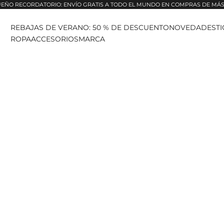
EÑO RECORDATORIO: ENVÍO GRATIS A TODO EL MUNDO EN COMPRAS DE MÁS 
REBAJAS DE VERANO: 50 % DE DESCUENTO
NOVEDADES
T
ROPA
ACCESORIOS
MARCA