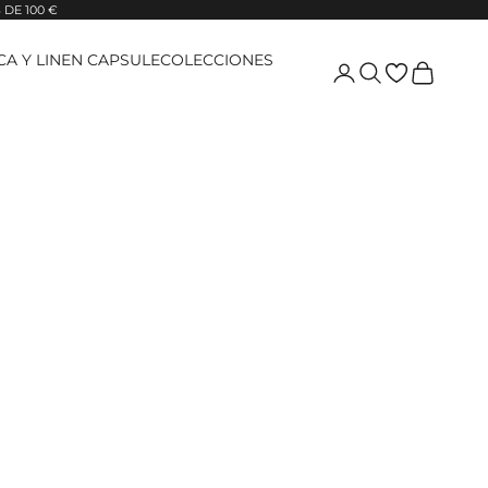
DE 100 €
ICA Y LINEN CAPSULE
COLECCIONES
Login
Pesquisar
Carrinho