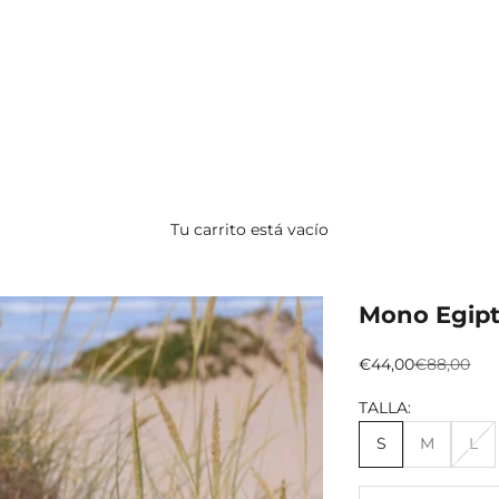
Tu carrito está vacío
Mono Egip
Preço promocion
Preço nor
€44,00
€88,00
TALLA:
S
M
L