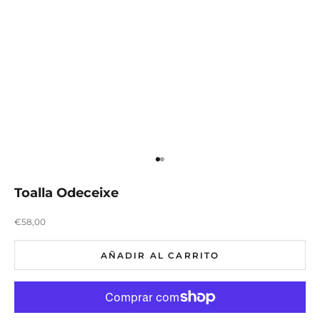
Ir para item 1
Ir para item 2
Toalla Odeceixe
Preço promocional
€58,00
AÑADIR AL CARRITO