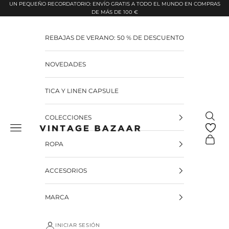
Pular para o conteúdo
UN PEQUEÑO RECORDATORIO: ENVÍO GRATIS A TODO EL MUNDO EN COMPRAS
DE MÁS DE 100 €
REBAJAS DE VERANO: 50 % DE DESCUENTO
NOVEDADES
TICA Y LINEN CAPSULE
Pesquis
COLECCIONES
Vintage Bazaar
Carrinh
ROPA
ACCESORIOS
MARCA
INICIAR SESIÓN