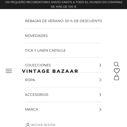
Pular para o conteúdo
UN PEQUEÑO RECORDATORIO: ENVÍO GRATIS A TODO EL MUNDO EN COMPRAS
DE MÁS DE 100 €
REBAJAS DE VERANO: 50 % DE DESCUENTO
NOVEDADES
TICA Y LINEN CAPSULE
Pesquis
COLECCIONES
Vintage Bazaar
Carrinh
ROPA
ACCESORIOS
MARCA
INICIAR SESIÓN