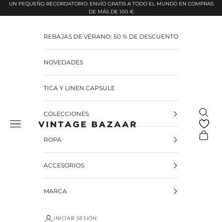
Pular para o conteúdo
UN PEQUEÑO RECORDATORIO: ENVÍO GRATIS A TODO EL MUNDO EN COMPRAS
DE MÁS DE 100 €
REBAJAS DE VERANO: 50 % DE DESCUENTO
NOVEDADES
TICA Y LINEN CAPSULE
Pesquis
COLECCIONES
Vintage Bazaar
Carrinh
ROPA
ACCESORIOS
MARCA
INICIAR SESIÓN