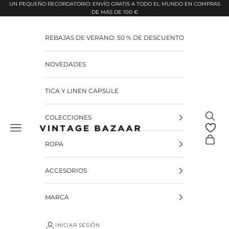
Pular para o conteúdo
UN PEQUEÑO RECORDATORIO: ENVÍO GRATIS A TODO EL MUNDO EN COMPRAS
DE MÁS DE 100 €
REBAJAS DE VERANO: 50 % DE DESCUENTO
NOVEDADES
TICA Y LINEN CAPSULE
Pesquis
COLECCIONES
Vintage Bazaar
Carrinh
ROPA
ACCESORIOS
MARCA
INICIAR SESIÓN