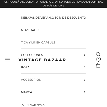
Pular para o conteúdo
UN PEQUEÑO RECORDATORIO: ENVÍO GRATIS A TODO EL MUNDO EN COMPRAS
DE MÁS DE 100 €
REBAJAS DE VERANO: 50 % DE DESCUENTO
NOVEDADES
TICA Y LINEN CAPSULE
Pesquis
COLECCIONES
Vintage Bazaar
Carrinh
ROPA
ACCESORIOS
MARCA
INICIAR SESIÓN