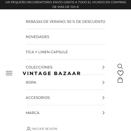
Pular para o conteúdo
UN PEQUEÑO RECORDATORIO: ENVÍO GRATIS A TODO EL MUNDO EN COMPRAS
DE MÁS DE 100 €
REBAJAS DE VERANO: 50 % DE DESCUENTO
NOVEDADES
TICA Y LINEN CAPSULE
Pesquis
COLECCIONES
Vintage Bazaar
Carrinh
ROPA
ACCESORIOS
MARCA
INICIAR SESIÓN