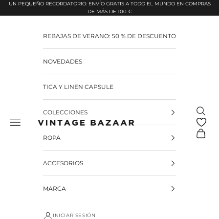
Pular para o conteúdo
UN PEQUEÑO RECORDATORIO: ENVÍO GRATIS A TODO EL MUNDO EN COMPRAS
DE MÁS DE 100 €
REBAJAS DE VERANO: 50 % DE DESCUENTO
NOVEDADES
TICA Y LINEN CAPSULE
Pesquis
COLECCIONES
Vintage Bazaar
Carrinh
ROPA
ACCESORIOS
MARCA
INICIAR SESIÓN