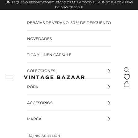
Pular para o conteúdo
UN PEQUEÑO RECORDATORIO: ENVÍO GRATIS A TODO EL MUNDO EN COMPRAS
DE MÁS DE 100 €
REBAJAS DE VERANO: 50 % DE DESCUENTO
NOVEDADES
TICA Y LINEN CAPSULE
Pesquis
COLECCIONES
Vintage Bazaar
Carrinh
ROPA
ACCESORIOS
MARCA
INICIAR SESIÓN