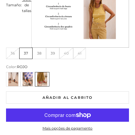
Tamaño:
de
tallas
36
37
38
39
40
41
Color:
ROJO
PRETO
CAMEL
VERMELHO
AÑADIR AL CARRITO
Mais opções de pagamento