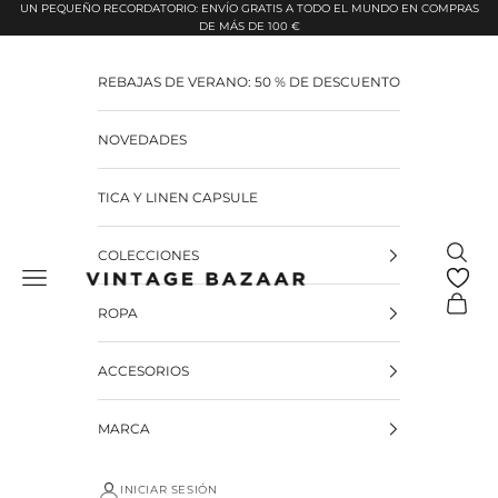
Pular para o conteúdo
UN PEQUEÑO RECORDATORIO: ENVÍO GRATIS A TODO EL MUNDO EN COMPRAS
DE MÁS DE 100 €
REBAJAS DE VERANO: 50 % DE DESCUENTO
NOVEDADES
TICA Y LINEN CAPSULE
Pesquis
COLECCIONES
Vintage Bazaar
Carrinh
ROPA
ACCESORIOS
MARCA
INICIAR SESIÓN