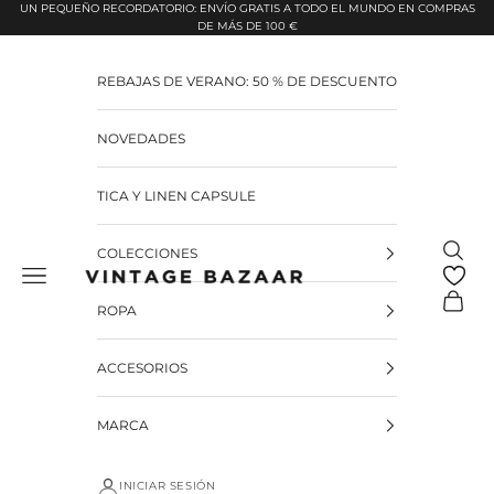
Pular para o conteúdo
UN PEQUEÑO RECORDATORIO: ENVÍO GRATIS A TODO EL MUNDO EN COMPRAS
DE MÁS DE 100 €
REBAJAS DE VERANO: 50 % DE DESCUENTO
NOVEDADES
TICA Y LINEN CAPSULE
Pesquis
COLECCIONES
Vintage Bazaar
Carrinh
ROPA
ACCESORIOS
MARCA
INICIAR SESIÓN